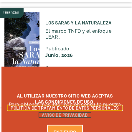
Finanzas
LOS SARAS Y LA NATURALEZA
El marco TNFD y el enfoque
LEAP...
Publicado:
Junio, 2026
Por:
Finanzas climáticas de
Transforma
Ver publicación
AL UTILIZAR NUESTRO SITIO WEB ACEPTAS
LAS CONDICIONES DE USO.
Para obtener más información consulta nuestra
POLÍTICA DE TRATAMIENTO DE DATOS PERSONALES
AVISO DE PRIVACIDAD
ENTIENDO