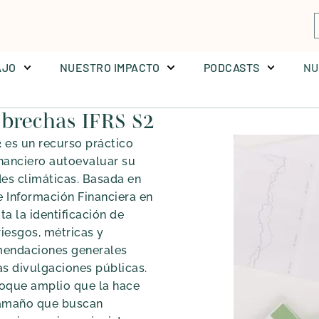
AJO
AJO
NUESTRO IMPACTO
NUESTRO IMPACTO
PODCASTS
PODCASTS
NU
NU
 brechas IFRS S2
2
es un recurso práctico
inanciero autoevaluar su
des climáticas. Basada en
e Información Financiera en
ta la identificación de
riesgos, métricas y
mendaciones generales
as divulgaciones públicas.
foque amplio que la hace
tamaño que buscan