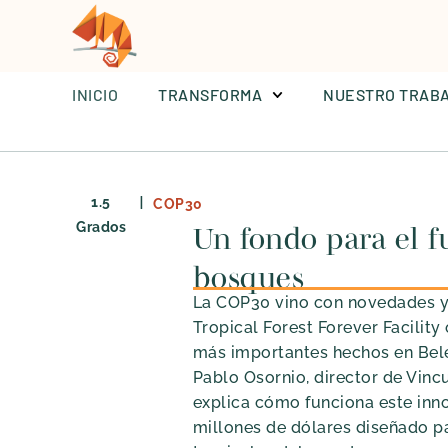
INICIO
TRANSFORMA
NUESTRO TRAB
|
1.5
COP30
Grados
Un fondo para el f
bosques
La COP30 vino con novedades y
Tropical Forest Forever Facility
más importantes hechos en Belé
Pablo Osornio, director de Vincu
explica cómo funciona este inn
millones de dólares diseñado p