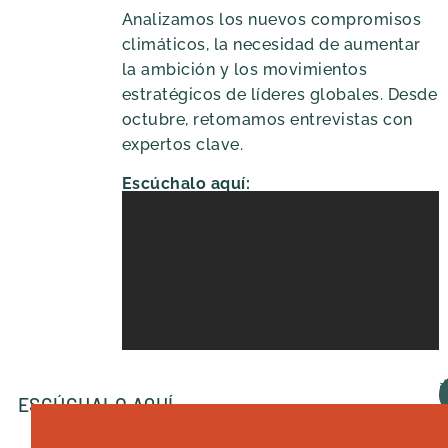
Analizamos los nuevos compromisos
climáticos, la necesidad de aumentar
la ambición y los movimientos
estratégicos de líderes globales. Desde
octubre, retomamos entrevistas con
expertos clave.
Escúchalo aquí:
ESCÚCHALO AQUÍ
A
D
S
S
P