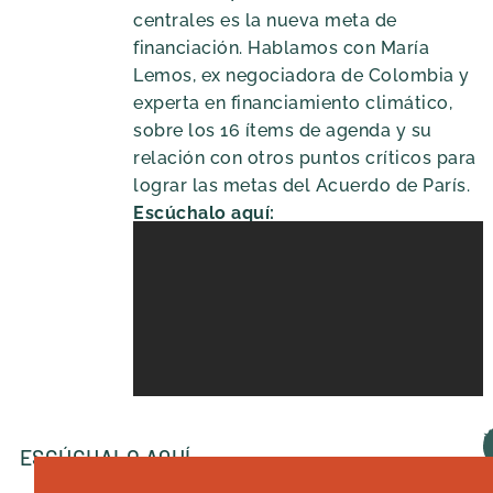
centrales es la nueva meta de
financiación. Hablamos con María
Lemos, ex negociadora de Colombia y
experta en financiamiento climático,
sobre los 16 ítems de agenda y su
relación con otros puntos críticos para
lograr las metas del Acuerdo de París.
Escúchalo aquí:
ESCÚCHALO AQUÍ
A
D
S
S