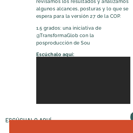
revisamos los resultados y analizamos
algunos alcances, posturas y lo que se
espera para la versión 27 de la COP.
1.5 grados: una iniciativa de
@TransformaGlob con la
posproducción de Sou
Escúchalo aquí:
ESCÚCHALO AQUÍ
A
D
S
S
P