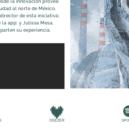
sde la innovación provee
udad al norte de México.
irector de esta iniciativa;
la app; y Julissa Mesa,
parten su experiencia.
S
DEEZER
SPO