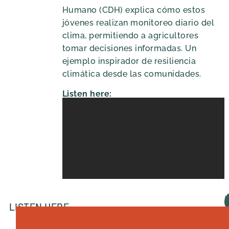
Humano (CDH) explica cómo estos
jóvenes realizan monitoreo diario del
clima, permitiendo a agricultores
tomar decisiones informadas. Un
ejemplo inspirador de resiliencia
climática desde las comunidades.
Listen here:
LISTEN HERE:
A
D
S
S
P