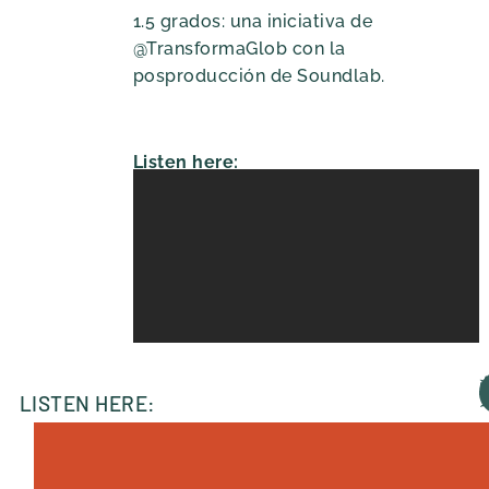
1.5 grados: una iniciativa de
@TransformaGlob con la
posproducción de Soundlab.
Listen here:
LISTEN HERE:
A
D
S
S
P