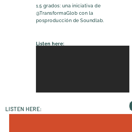
1.5 grados: una iniciativa de
@TransformaGlob con la
posproducción de Soundlab.
Listen here:
LISTEN HERE:
A
D
S
S
P