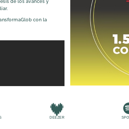
esis de los avances y
iar.
TransformaGlob con la
S
DEEZER
SPO